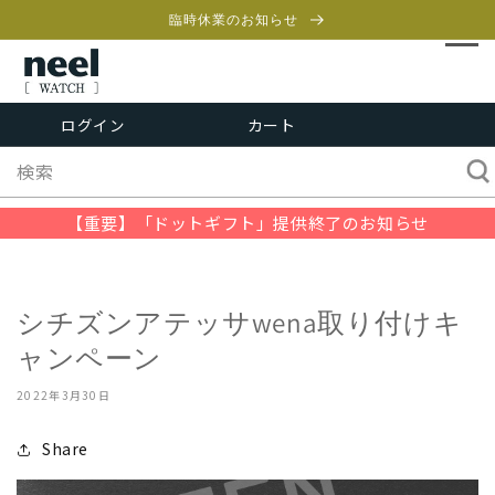
コンテ
ンツに
臨時休業のお知らせ
進む
カ
ー
ログイン
カート
ト
検索
【重要】「ドットギフト」提供終了のお知らせ
シチズンアテッサwena取り付けキ
ャンペーン
2022年3月30日
Share