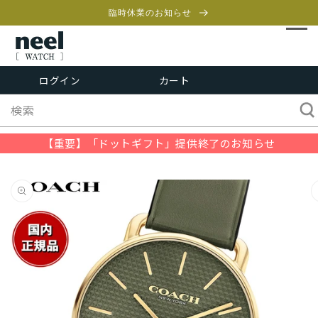
コンテ
ンツに
臨時休業のお知らせ
進む
カ
ー
ログイン
カート
ト
検索
【重要】「ドットギフト」提供終了のお知らせ
商品情
報にス
キップ
する