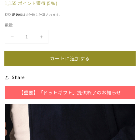
常
ー
ウ
1,155
ポイント獲得
(5%)
価
ル
で
税込
配送料
は会計時に計算されます。
格
価
メ
格
数量
デ
ィ
コ
コ
ア
ー
ー
(1)
(
カートに追加する
を
チ
チ
開
COACH
COACH
く
Share
腕
腕
時
時
【重要】「ドットギフト」提供終了のお知らせ
計
計
メ
メ
ン
ン
ズ
ズ