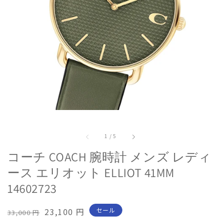
モ
ー
の
1
/
5
ダ
コーチ COACH 腕時計 メンズ レディ
ル
ウ
ース エリオット ELLIOT 41MM
ィ
14602723
ン
ド
通
セ
23,100 円
セール
33,000 円