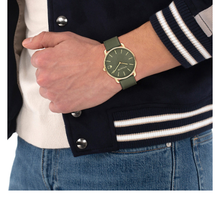
レ
レ
デ
デ
ィ
ィ
ー
ー
ス
ス
エ
エ
リ
リ
オ
オ
ッ
ッ
ト
ト
ELLIOT
ELLIOT
41MM
41MM
14602723
14602723
の
の