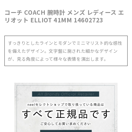
数
数
量
量
コーチ COACH 腕時計 メンズ レディース エ
リオット ELLIOT 41MM 14602723
を
を
減
増
ら
や
すっきりとしたラインとモダンでミニマリスト的な感性
す
す
を備えたデザイン。文字盤に施された細かなデザイン
が、見る角度によって様々な表情を演出します。