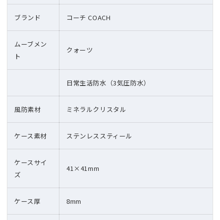
ブランド
コーチ COACH
ムーブメン
クォーツ
ト
日常生活防水（3気圧防水）
風防素材
ミネラルクリスタル
ケース素材
ステンレススティール
ケースサイ
41×41mm
ズ
ケース厚
8mm