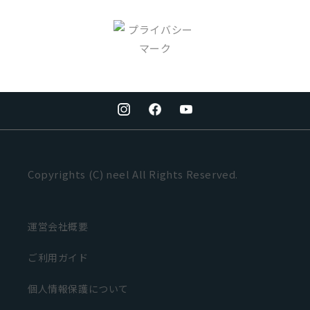
Copyrights (C) neel All Rights Reserved.
運営会社概要
ご利用ガイド
個人情報保護について
通
セ
23,100 円
セール
33,000 円