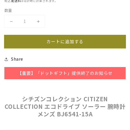
ウ
税込
配送料
は会計時に計算されます。
格
価
で
格
数量
メ
デ
シ
シ
ィ
チ
チ
ア
カートに追加する
ズ
ズ
(1)
ン
ン
を
Share
コ
コ
開
レ
レ
く
【重要】「ドットギフト」提供終了のお知らせ
ク
ク
シ
シ
シチズンコレクション CITIZEN
ョ
ョ
COLLECTION エコドライブ ソーラー 腕時計
ン
ン
メンズ BJ6541-15A
メ
メ
ン
ン