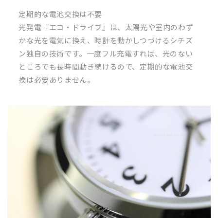
BJ6541-
BJ6541-
定期的な電池交換は不要
15A
15A
光発電『エコ・ドライブ』は、太陽光や室内のわず
かな光を電気に換え、時計を動かしつづけるシチズ
CITIZEN
CITIZEN
ン独自の技術です。一度フル充電すれば、光のない
ホ
ホ
ところでも長時間動き続けるので、定期的な電池交
ワ
ワ
換は必要ありません。
イ
イ
ト
ト
×
×
ブ
ブ
ラ
ラ
ッ
ッ
ク
ク
の
の
数
数