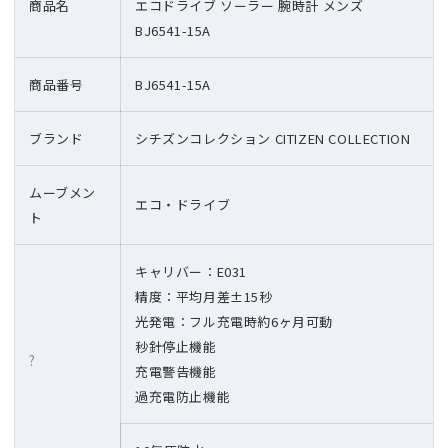
商品名
エコドライブ ソーラー 腕時計 メンズ
BJ6541-15A
商品番号
BJ6541-15A
ブランド
シチズンコレクション CITIZEN COLLECTION
ムーブメン
エコ・ドライブ
ト
キャリバー：E031
精度：平均月差±15秒
光発電：フル充電時約6ヶ月可動
秒針停止機能
?
充電警告機能
過充電防止機能