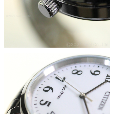
量
量
を
を
減
増
ら
や
す
す